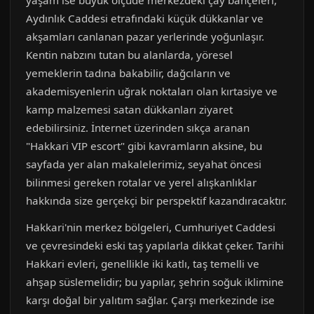
yaşam ise büyük ölçüde merkezdeki çay bahçeleri,
Aydınlık Caddesi etrafındaki küçük dükkanlar ve
akşamları canlanan pazar yerlerinde yoğunlaşır.
Kentin nabzını tutan bu alanlarda, yöresel
yemeklerin tadına bakabilir, dağcıların ve
akademisyenlerin uğrak noktaları olan kırtasiye ve
kamp malzemesi satan dükkanları ziyaret
edebilirsiniz. İnternet üzerinden sıkça aranan
"Hakkari VIP escort" gibi kavramların aksine, bu
sayfada yer alan makalelerimiz, seyahat öncesi
bilinmesi gereken rotalar ve yerel alışkanlıklar
hakkında size gerçekçi bir perspektif kazandıracaktır.
Hakkari'nin merkez bölgeleri, Cumhuriyet Caddesi
ve çevresindeki eski taş yapılarla dikkat çeker. Tarihi
Hakkari evleri, genellikle iki katlı, taş temelli ve
ahşap süslemelidir; bu yapılar, şehrin soğuk iklimine
karşı doğal bir yalıtım sağlar. Çarşı merkezinde ise