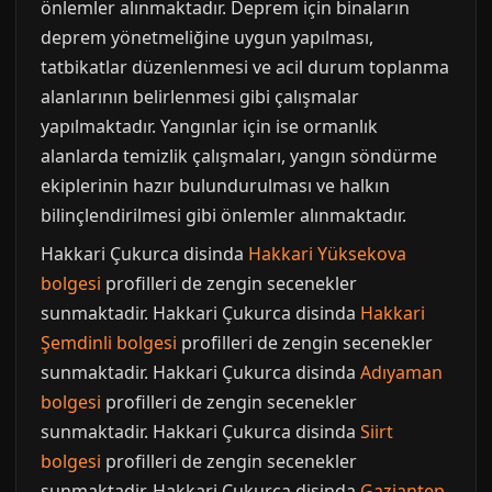
önlemler alınmaktadır. Deprem için binaların
deprem yönetmeliğine uygun yapılması,
tatbikatlar düzenlenmesi ve acil durum toplanma
alanlarının belirlenmesi gibi çalışmalar
yapılmaktadır. Yangınlar için ise ormanlık
alanlarda temizlik çalışmaları, yangın söndürme
ekiplerinin hazır bulundurulması ve halkın
bilinçlendirilmesi gibi önlemler alınmaktadır.
Hakkari Çukurca disinda
Hakkari Yüksekova
bolgesi
profilleri de zengin secenekler
sunmaktadir. Hakkari Çukurca disinda
Hakkari
Şemdinli bolgesi
profilleri de zengin secenekler
sunmaktadir. Hakkari Çukurca disinda
Adıyaman
bolgesi
profilleri de zengin secenekler
sunmaktadir. Hakkari Çukurca disinda
Siirt
bolgesi
profilleri de zengin secenekler
sunmaktadir. Hakkari Çukurca disinda
Gaziantep