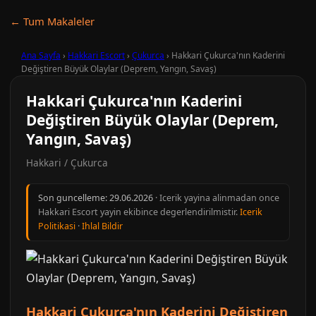
← Tum Makaleler
Ana Sayfa
›
Hakkari Escort
›
Çukurca
›
Hakkari Çukurca'nın Kaderini
Değiştiren Büyük Olaylar (Deprem, Yangın, Savaş)
Hakkari Çukurca'nın Kaderini
Değiştiren Büyük Olaylar (Deprem,
Yangın, Savaş)
Hakkari / Çukurca
Son guncelleme:
29.06.2026
· Icerik yayina alinmadan once
Hakkari Escort yayin ekibince degerlendirilmistir.
Icerik
Politikasi
·
Ihlal Bildir
Hakkari Çukurca'nın Kaderini Değiştiren