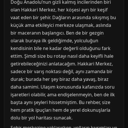
Doğu Anadolu’nun gizli kalmış incilerinden biri
olan Hakkari Merkez, her köşesi ayrı bir keşif
vaat eden bir şehir. Dağların arasında sıkışmış bu
küçük ama etkileyici merkeze ulaşmak, aslında
bir maceranın başlangıcı. Ben de bir gezgin
olarak buraya ilk geldiğimde, yolculuğun
kendisinin bile ne kadar değerli olduğunu fark
ettim. Şimdi size bu rotayı nasıl daha keyifli hale
getirebileceğinizi anlatacağım. Hakkari Merkez,
sadece bir varış noktası değil, aynı zamanda bir
durak; burada her şey biraz daha yavaş, biraz
daha samimi. Ulaşım konusunda kafanızda soru
işaretleri olabilir, ama endişelenmeyin, ben de ilk
başta aynı şeyleri hissetmiştim. Bu rehber, size
hem pratik ipuçları hem de yerel dokunuşlarla
dolu bir yol haritası sunacak.
Şehir merkezine yaklaşırken, yolların kıvrımları ve