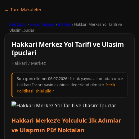
← Tum Makaleler
Ana Sayfa
›
Hakkari Escort
›
Merkez
›
Hakkari Merkez Yol Tarifi ve
Ulasim Ipuclari
Hakkari Merkez Yol Tarifi ve Ulasim
Ipuclari
Hakkari / Merkez
Son guncelleme:
06.07.2026
· Icerik yayina alinmadan once
Hakkari Escort yayin ekibince degerlendirilmistir.
Icerik
Politikasi
·
Ihlal Bildir
Hakkari Merkez’e Yolculuk: İlk Adımlar
ve Ulaşımın Püf Noktaları