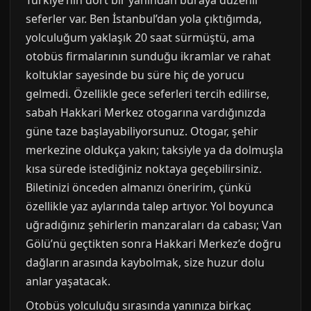
Türkiye’nin dört bir yanından buraya düzenli
seferler var. Ben İstanbul’dan yola çıktığımda,
yolculuğum yaklaşık 20 saat sürmüştü, ama
otobüs firmalarının sunduğu ikramlar ve rahat
koltuklar sayesinde bu süre hiç de yorucu
gelmedi. Özellikle gece seferleri tercih edilirse,
sabah Hakkari Merkez otogarına vardığınızda
güne taze başlayabiliyorsunuz. Otogar, şehir
merkezine oldukça yakın; taksiyle ya da dolmuşla
kısa sürede istediğiniz noktaya geçebilirsiniz.
Biletinizi önceden almanızı öneririm, çünkü
özellikle yaz aylarında talep artıyor. Yol boyunca
uğradığınız şehirlerin manzaraları da cabası; Van
Gölü’nü geçtikten sonra Hakkari Merkez’e doğru
dağların arasında kaybolmak, size huzur dolu
anlar yaşatacak.
Otobüs yolculuğu sırasında yanınıza birkaç