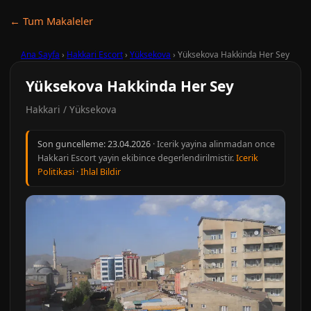
← Tum Makaleler
Ana Sayfa
›
Hakkari Escort
›
Yüksekova
›
Yüksekova Hakkinda Her Sey
Yüksekova Hakkinda Her Sey
Hakkari / Yüksekova
Son guncelleme:
23.04.2026
· Icerik yayina alinmadan once
Hakkari Escort yayin ekibince degerlendirilmistir.
Icerik
Politikasi
·
Ihlal Bildir