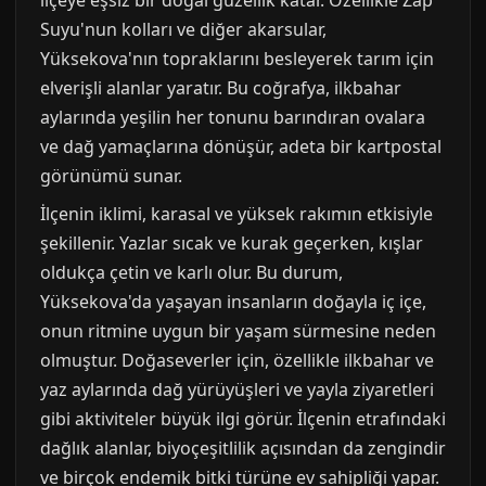
ilçeye eşsiz bir doğal güzellik katar. Özellikle Zap
Suyu'nun kolları ve diğer akarsular,
Yüksekova'nın topraklarını besleyerek tarım için
elverişli alanlar yaratır. Bu coğrafya, ilkbahar
aylarında yeşilin her tonunu barındıran ovalara
ve dağ yamaçlarına dönüşür, adeta bir kartpostal
görünümü sunar.
İlçenin iklimi, karasal ve yüksek rakımın etkisiyle
şekillenir. Yazlar sıcak ve kurak geçerken, kışlar
oldukça çetin ve karlı olur. Bu durum,
Yüksekova'da yaşayan insanların doğayla iç içe,
onun ritmine uygun bir yaşam sürmesine neden
olmuştur. Doğaseverler için, özellikle ilkbahar ve
yaz aylarında dağ yürüyüşleri ve yayla ziyaretleri
gibi aktiviteler büyük ilgi görür. İlçenin etrafındaki
dağlık alanlar, biyoçeşitlilik açısından da zengindir
ve birçok endemik bitki türüne ev sahipliği yapar.