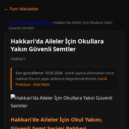
← Tum Makaleler
Ana Sayfa
›
Hakkari Escort
›
Hakkari'da Aileler İçin Okullara Yakın
Güvenli Semtler
Hakkari'da Aileler İçin Okullara
Yakın Güvenli Semtler
Hakkari
Son guncelleme:
10.05.2026
· Icerik yayina alinmadan once
Hakkari Escort yayin ekibince degerlendirilmistir.
Icerik
Politikasi
·
Ihlal Bildir
Hakkari'de Aileler İçin Okul Yakını,
Güvenli Semt Seçimi Rehberi