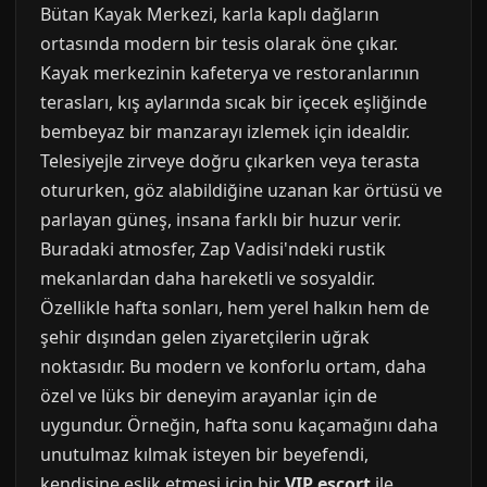
Bütan Kayak Merkezi, karla kaplı dağların
ortasında modern bir tesis olarak öne çıkar.
Kayak merkezinin kafeterya ve restoranlarının
terasları, kış aylarında sıcak bir içecek eşliğinde
bembeyaz bir manzarayı izlemek için idealdir.
Telesiyejle zirveye doğru çıkarken veya terasta
otururken, göz alabildiğine uzanan kar örtüsü ve
parlayan güneş, insana farklı bir huzur verir.
Buradaki atmosfer, Zap Vadisi'ndeki rustik
mekanlardan daha hareketli ve sosyaldir.
Özellikle hafta sonları, hem yerel halkın hem de
şehir dışından gelen ziyaretçilerin uğrak
noktasıdır. Bu modern ve konforlu ortam, daha
özel ve lüks bir deneyim arayanlar için de
uygundur. Örneğin, hafta sonu kaçamağını daha
unutulmaz kılmak isteyen bir beyefendi,
kendisine eşlik etmesi için bir
VIP escort
ile