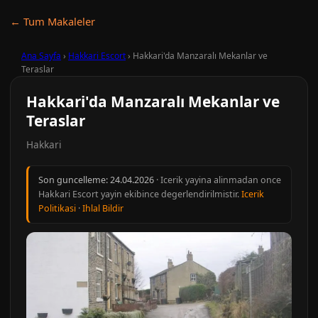
← Tum Makaleler
Ana Sayfa
›
Hakkari Escort
›
Hakkari'da Manzaralı Mekanlar ve
Teraslar
Hakkari'da Manzaralı Mekanlar ve
Teraslar
Hakkari
Son guncelleme:
24.04.2026
· Icerik yayina alinmadan once
Hakkari Escort yayin ekibince degerlendirilmistir.
Icerik
Politikasi
·
Ihlal Bildir